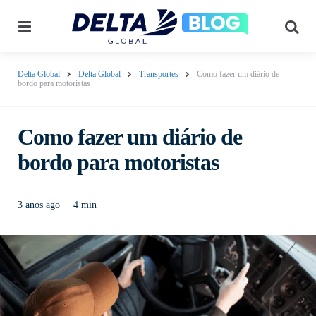
Menu
Pes
Delta Global
Delta Global
Transportes
Como fazer um diário de
bordo para motoristas
Como fazer um diário de
bordo para motoristas
3 anos ago
4 min