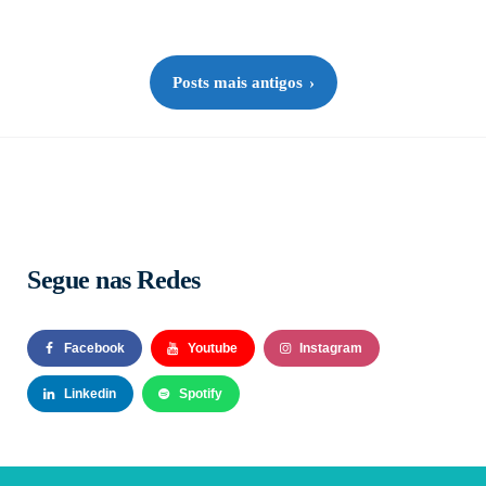
Paginação
Posts mais antigos
de
posts
Segue nas Redes
Facebook
Youtube
Instagram
Linkedin
Spotify