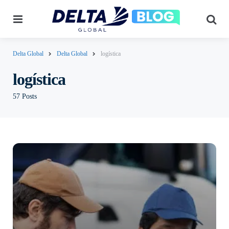
Menu
Pes
Delta Global
Delta Global
logística
logística
57 Posts