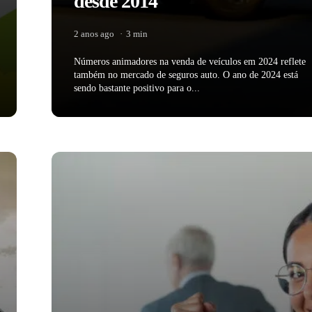
desde 2014
2 anos ago
3 min
Números animadores na venda de veículos em 2024 reflete
também no mercado de seguros auto. O ano de 2024 está
sendo bastante positivo para o...