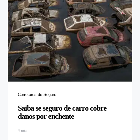
Categories
Corretores de Seguro
Saiba se seguro de carro cobre
danos por enchente
4 min