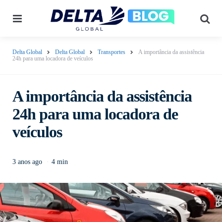
Menu
Pes
Delta Global
Delta Global
Transportes
A importância da assistência
24h para uma locadora de veículos
A importância da assistência
24h para uma locadora de
veículos
3 anos ago
4 min