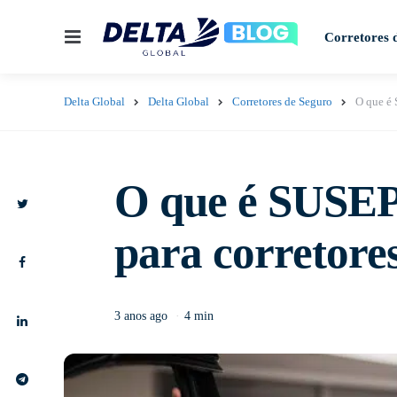
Menu
Corretores 
Delta Global
Delta Global
Corretores de Seguro
O que é 
O que é SUSEP 
para corretore
3 anos ago
4 min