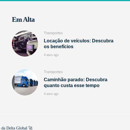
Em Alta
Transportes
Locação de veículos: Descubra
os benefícios
4 anos ago
Transportes
Caminhão parado: Descubra
quanto custa esse tempo
4 anos ago
 da Delta Global 🚀