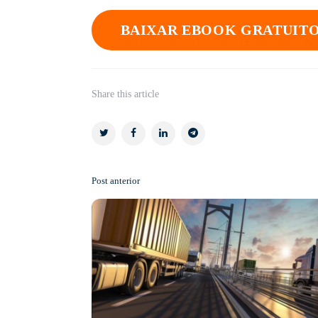
BAIXAR EBOOK GRATUIT
Share
this article
Post anterior
Post
navigation