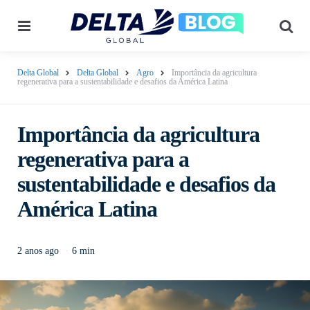
Menu
Pes
Delta Global
Delta Global
Agro
Importância da agricultura
regenerativa para a sustentabilidade e desafios da América Latina
Importância da agricultura
regenerativa para a
sustentabilidade e desafios da
América Latina
2 anos ago
6 min