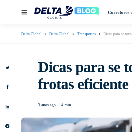
Corretores 
Delta Global
Delta Global
Transportes
Dicas para se torn
Dicas para se 
frotas eficiente
3 anos ago
4 min