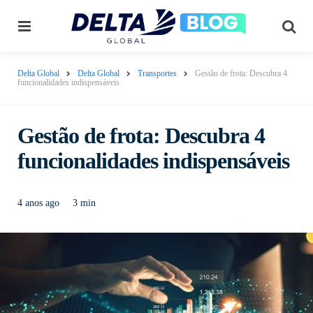
Menu
Pes
Delta Global
Delta Global
Transportes
Gestão de frota: Descubra 4
funcionalidades indispensáveis
Gestão de frota: Descubra 4
funcionalidades indispensáveis
4 anos ago
3 min