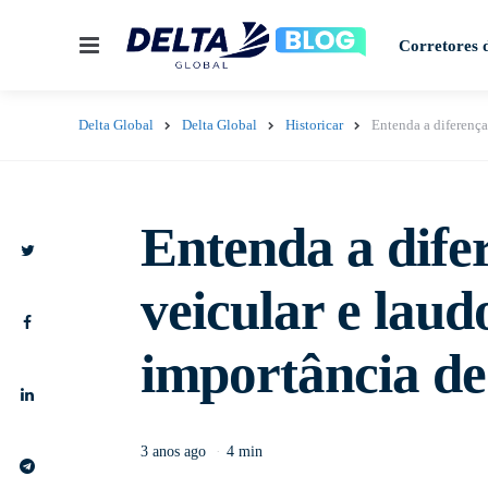
Menu
Corretores 
Delta Global
Delta Global
Historicar
Entenda a diferença
Entenda a difer
veicular e laud
importância d
3 anos ago
4 min