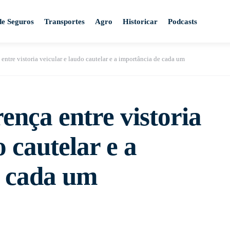
de Seguros
Transportes
Agro
Historicar
Podcasts
 entre vistoria veicular e laudo cautelar e a importância de cada um
ença entre vistoria
o cautelar e a
e cada um