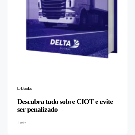
Categories
E-Books
Descubra tudo sobre CIOT e evite
ser penalizado
1 min