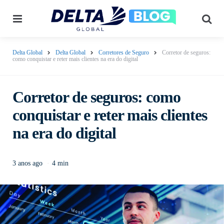
Menu
Pes
Delta Global
Delta Global
Corretores de Seguro
Corretor de seguros:
como conquistar e reter mais clientes na era do digital
Corretor de seguros: como
conquistar e reter mais clientes
na era do digital
3 anos ago
4 min