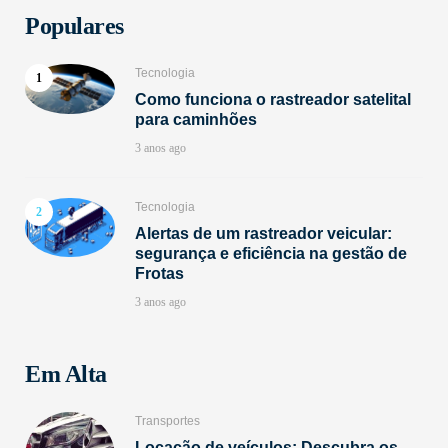
Populares
Tecnologia
Como funciona o rastreador satelital
para caminhões
3 anos ago
Tecnologia
Alertas de um rastreador veicular:
segurança e eficiência na gestão de
Frotas
3 anos ago
Em Alta
Transportes
Locação de veículos: Descubra os