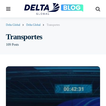
Menu
Pes
Delta Global
Delta Global
Transportes
Transportes
109 Posts