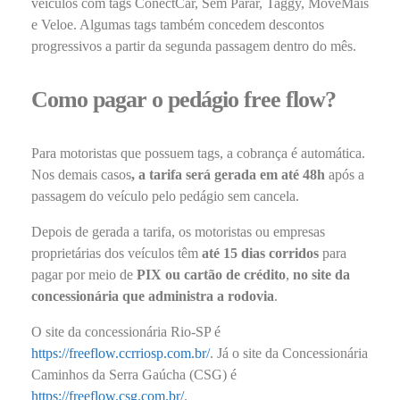
veículos com tags ConectCar, Sem Parar, Taggy, MoveMais
e Veloe. Algumas tags também concedem descontos
progressivos a partir da segunda passagem dentro do mês.
Como pagar o pedágio free flow?
Para motoristas que possuem tags, a cobrança é automática.
Nos demais casos
, a tarifa será gerada em até 48h
após a
passagem do veículo pelo pedágio sem cancela.
Depois de gerada a tarifa, os motoristas ou empresas
proprietárias dos veículos têm
até 15 dias corridos
para
pagar por meio de
PIX ou cartão de crédito
,
no site da
concessionária que administra a rodovia
.
O site da concessionária Rio-SP é
https://freeflow.ccrriosp.com.br/
. Já o site da Concessionária
Caminhos da Serra Gaúcha (CSG) é
https://freeflow.csg.com.br/
.