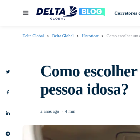
Corretores 
Delta Global
Delta Global
Historicar
Como escolher um c
Como escolher
pessoa idosa?
2 anos ago
4 min