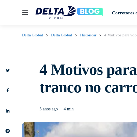
Menu
Corretores 
Delta Global
Delta Global
Historicar
4 Motivos para você
4 Motivos para
tranco no carr
3 anos ago
4 min