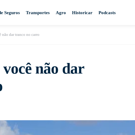
de Seguros
Transportes
Agro
Historicar
Podcasts
 não dar tranco no carro
 você não dar
o